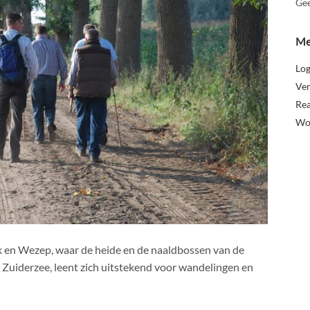
Gee
Me
Log
Ver
Rea
Wo
 en Wezep, waar de heide en de naaldbossen van de
 Zuiderzee, leent zich uitstekend voor wandelingen en