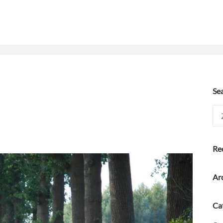
Se
Zoe
naar
Re
Ar
Ca