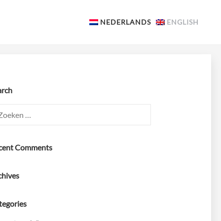
NEDERLANDS
ENGLISH
arch
ken
:
cent Comments
chives
tegories