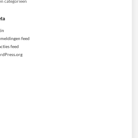
n categorieën
ta
in
meldingen feed
cties feed
rdPress.org